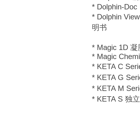
*
Dolphin-
*
Dolphin 
明书
*
Magic 1
*
Magic Ch
*
KETA C S
*
KETA G S
*
KETA M S
*
KETA S 