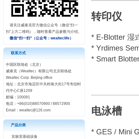
转印仪
请关注威泰克官方微信公众号（微信“扫一
扫”上方二维码），随时查看产品参数与介绍。
*
E-Blotter
微信“扫一扫”（公众号：
wealteclife）
*
Yrdimes S
联系方式
*
Smart Blo
中国区联络处（北京）
威泰克（Wealtec）有限公司北京联络处
Wealtec Corp. Beijing office
地址：北京市海淀区中关村南大街17号韦伯时
代中心C座1209
邮编：100081
电话：+86(010)88570900 / 88572900
电泳槽
Email：
wealtec@126.com
产品分类
*
GES / Min
实验室基础设备