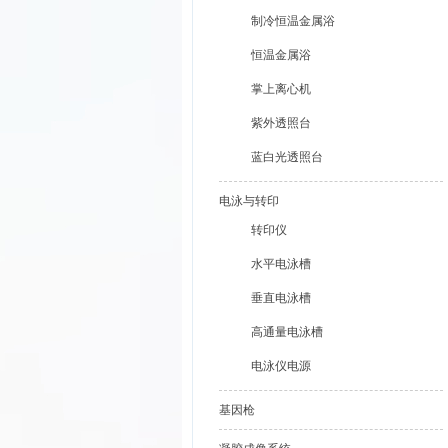
制冷恒温金属浴
恒温金属浴
掌上离心机
紫外透照台
蓝白光透照台
电泳与转印
转印仪
水平电泳槽
垂直电泳槽
高通量电泳槽
电泳仪电源
基因枪