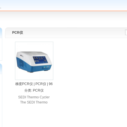
PCR仪
梯度PCR仪 | PCR仪 | 96
孔PCR仪 | SEDI PCR仪
分类:
PCR仪
（镀金底座）
SEDI Thermo Cycler
The SEDI Thermo
Cycler is the new
concept for the ...