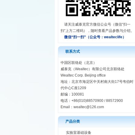
请关注威泰克官方微信公众号（微信“扫一
扫”上方二维码），随时查看产品参数与介绍。
微信“扫一扫”（公众号：
wealteclife）
联系方式
中国区联络处（北京）
威泰克（Wealtec）有限公司北京联络处
Wealtec Corp. Beijing office
地址：北京市海淀区中关村南大街17号韦伯时
代中心C座1209
邮编：100081
电话：+86(010)88570900 / 88572900
Email：
wealtec@126.com
产品分类
实验室基础设备