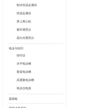
制冷恒温金属浴
恒温金属浴
掌上离心机
紫外透照台
蓝白光透照台
电泳与转印
转印仪
水平电泳槽
垂直电泳槽
高通量电泳槽
电泳仪电源
基因枪