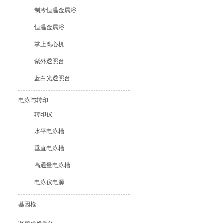
制冷恒温金属浴
恒温金属浴
掌上离心机
紫外透照台
蓝白光透照台
电泳与转印
转印仪
水平电泳槽
垂直电泳槽
高通量电泳槽
电泳仪电源
基因枪