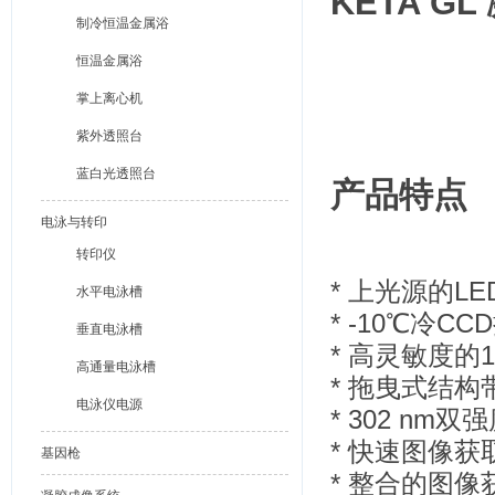
KETA G
制冷恒温金属浴
恒温金属浴
掌上离心机
紫外透照台
蓝白光透照台
产品特点
电泳与转印
转印仪
* 上光源的
水平电泳槽
* -10℃冷
垂直电泳槽
* 高灵敏度的1
高通量电泳槽
* 拖曳式结构
电泳仪电源
* 302 n
* 快速图像
基因枪
* 整合的图像