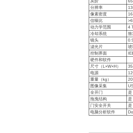
灰阶
65
分辨率
13
像素密度
16 
信噪比
>6
动力学范围
4 
冷却系统
致
镜头
0.
滤光片
琥
控制界面
IE
硬件和软件
尺寸（L×W×H）
35
电源
12
重量（kg）
20
图像采集
US
全开门
是
拖曳结构
是
门安全开关
是
电脑分析软件
Do