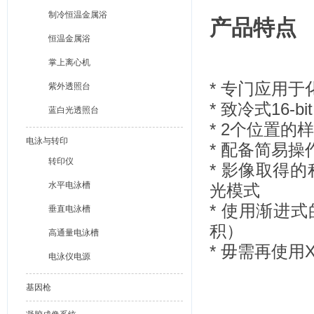
制冷恒温金属浴
产品特点
恒温金属浴
掌上离心机
* 专门应用
紫外透照台
* 致冷式16-
蓝白光透照台
* 2个位置的
电泳与转印
* 配备简易
转印仪
* 影像取得
水平电泳槽
光模式
* 使用渐进式
垂直电泳槽
积）
高通量电泳槽
* 毋需再使用X
电泳仪电源
基因枪